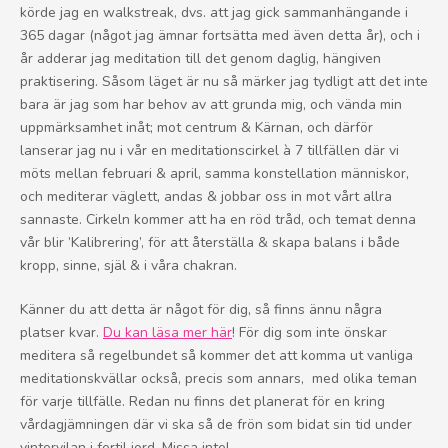
körde jag en walkstreak, dvs. att jag gick sammanhängande i
365 dagar (något jag ämnar fortsätta med även detta år), och i
år adderar jag meditation till det genom daglig, hängiven
praktisering. Såsom läget är nu så märker jag tydligt att det inte
bara är jag som har behov av att grunda mig, och vända min
uppmärksamhet inåt; mot centrum & Kärnan, och därför
lanserar jag nu i vår en meditationscirkel à 7 tillfällen där vi
möts mellan februari & april, samma konstellation människor,
och mediterar väglett, andas & jobbar oss in mot vårt allra
sannaste. Cirkeln kommer att ha en röd tråd, och temat denna
vår blir ’Kalibrering’, för att återställa & skapa balans i både
kropp, sinne, själ & i våra chakran.
Känner du att detta är något för dig, så finns ännu några
platser kvar.
Du kan läsa mer här
! För dig som inte önskar
meditera så regelbundet så kommer det att komma ut vanliga
meditationskvällar också, precis som annars, med olika teman
för varje tillfälle. Redan nu finns det planerat för en kring
vårdagjämningen där vi ska så de frön som bidat sin tid under
vintervilan i fertil jord. Missa inte!